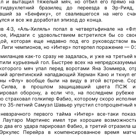
л и вытащил тяжелый мяч, но отбил его прямо на
атидвухлетний бразилец до переезда в Эр-Рияд, 
авший за «Бенфику», от свалившегося на него сча
улся и все же доработал эпизод до конца.
в 4:3, «Аль-Хиляль» попал в четвертьфинале на «Фл
ое, Индзаги с удовольствием встретился бы со св
ой, которая еще недавно под его руководством в
 Лиги чемпионов, но «Интер» потерпел поражение — 0:
 миланцев как-то сразу не задалась, и уже на третьей
тили курьезный гол. Быстрее всех на непредсказуемы
которого мяч упал перед воротами Яна Зоммера, от
ний аргентинский нападающий Херман Кано и ткнул ег
ны «Флу» вообще были на виду в этой встрече. Со
 Силва, в прошлом защищавший цвета ПСЖ и 
ировал оборону, а если что, на последнем рубеже
о страховал голкипер Фабио, которому скоро исполнит
что 35-летний Самуэл Шавьер упустил стопроцентный 
невзрачного первого тайма «Интер» все-таки показ
о Лаутаро Мартинес имел три хорошие возможности
Но два его удара парировал Фабио, а третий отразила ш
 Эркулес Перейра в компенсированное время матч