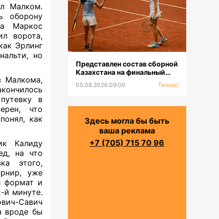
ал Малком.
ь оборону
да Маркос
ил ворота,
как Эрлинг
нальти, но
Представлен состав сборной
Казахстана на финальный
з Малкома,
турнир «Кубка Билли Джин
05.08.2026 09:00
Теннис
акончилось
Кинг-2026»
путевку в
ерен, что
понял, как
Здесь могла бы быть
ваша реклама
+7 (705) 715 70 96
ик Калиду
ед, на что
ка этого,
урнир, уже
й формат и
-й минуте.
вич-Савич
н вроде бы