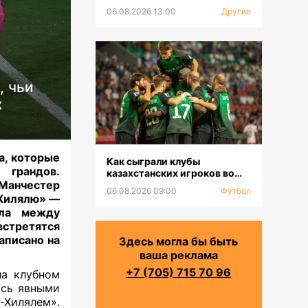
06.08.2026 13:00
Другие
, чьи
х
а, которые
Как сыграли клубы
 грандов.
казахстанских игроков во
Манчестер
втором туре РПЛ
06.08.2026 09:00
Футбол
-Хилялю» —
ала между
встретятся
аписано на
Здесь могла бы быть
ваша реклама
+7 (705) 715 70 96
на клубном
ись явными
Хилялем».