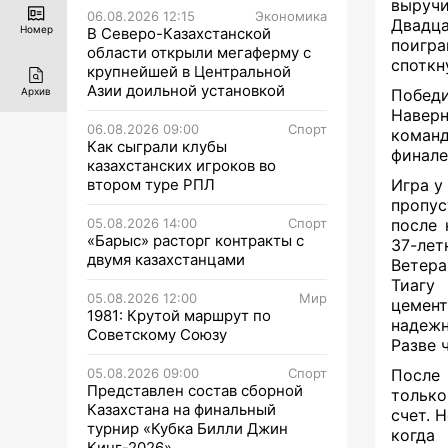
выручи
06.08.2026 12:15
Экономика
Двадц
Номер
В Северо-Казахстанской
поигр
области открыли мегаферму с
споткн
крупнейшей в Центральной
Азии доильной установкой
Победи
Архив
Наверн
06.08.2026 09:00
Спорт
команд
Как сыграли клубы
финале
казахстанских игроков во
втором туре РПЛ
Игра у
пропус
05.08.2026 14:00
Спорт
после 
«Барыс» расторг контракты с
37-лет
двумя казахстанцами
Ветера
Тиагу
05.08.2026 12:00
Мир
цемент
1981: Крутой маршрут по
надежн
Советскому Союзу
Разве 
05.08.2026 09:00
Спорт
После 
Представлен состав сборной
тольк
Казахстана на финальный
счет. 
турнир «Кубка Билли Джин
когда
Кинг-2026»