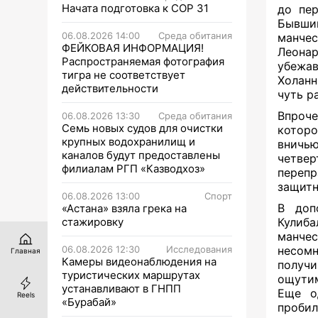
Начата подготовка к СОР 31
до пер
Бывши
06.08.2026 14:00
Среда обитания
манче
ФЕЙКОВАЯ ИНФОРМАЦИЯ!
Леонар
Распространяемая фотография
убежав
тигра не соответствует
Холанн
действительности
чуть р
Впроче
06.08.2026 13:30
Среда обитания
Семь новых судов для очистки
которо
крупных водохранилищ и
вничь
каналов будут предоставлены
четве
филиалам РГП «Казводхоз»
перепр
защитн
06.08.2026 13:00
Спорт
В доп
«Астана» взяла грека на
стажировку
Кулиба
манче
06.08.2026 12:30
Исследования
несомн
Главная
Камеры видеонаблюдения на
получи
туристических маршрутах
ощутим
устанавливают в ГНПП
Еще о
Reels
«Бурабай»
пробил