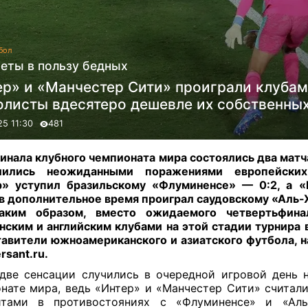
бол
еты в пользу бедных
ер» и «Манчестер Сити» проиграли клубам
олисты вдесятеро дешевле их собственны
25 11:30
481
финала клубного чемпионата мира состоялись два матч
шились неожиданными поражениями европейских
р» уступил бразильскому «Флуминенсе» — 0:2, а «
в дополнительное время проиграл саудовскому «Аль
Таким образом, вместо ожидаемого четвертьфин
нским и английским клубами на этой стадии турнира 
авители южноамериканского и азиатского футбола, н
sant.ru
.
две сенсации случились в очередной игровой день 
нате мира, ведь «Интер» и «Манчестер Сити» считал
итами в противостояниях с «Флуминенсе» и «Аль-