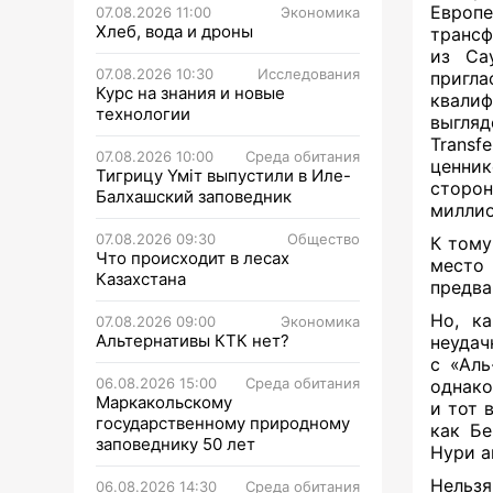
Европе
07.08.2026 11:00
Экономика
Хлеб, вода и дроны
трансф
из Са
07.08.2026 10:30
Исследования
пригл
Курс на знания и новые
квали
технологии
выгляд
Transf
07.08.2026 10:00
Среда обитания
ценник
Тигрицу Үміт выпустили в Иле-
сторон
Балхашский заповедник
миллио
07.08.2026 09:30
Общество
К тому
Что происходит в лесах
место
Казахстана
предва
Но, к
07.08.2026 09:00
Экономика
Альтернативы КТК нет?
неудач
с «Аль
06.08.2026 15:00
Среда обитания
однако
Маркакольскому
и тот 
государственному природному
как Бе
заповеднику 50 лет
Нури а
Нельзя
06.08.2026 14:30
Среда обитания