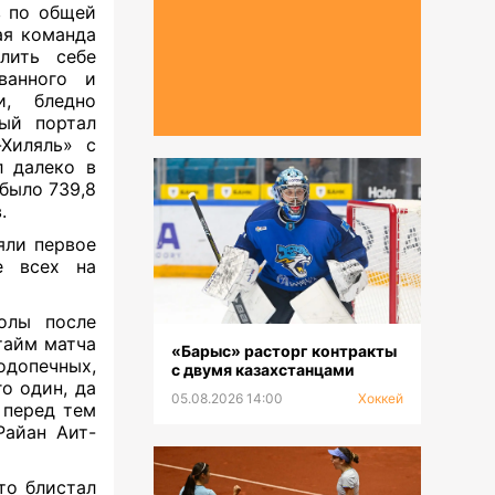
в по общей
ая команда
лить себе
ванного и
и, бледно
ный портал
-Хиляль» с
л далеко в
было 739,8
.
яли первое
е всех на
олы после
тайм матча
«Барыс» расторг контракты
одопечных,
с двумя казахстанцами
о один, да
05.08.2026 14:00
Хоккей
 перед тем
Райан Аит-
то блистал