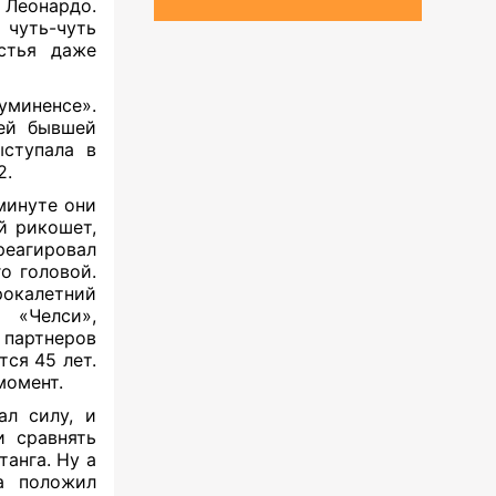
 Леонардо.
чуть-чуть
стья даже
уминенсе».
оей бывшей
ыступала в
2.
 минуте они
й рикошет,
реагировал
о головой.
рокалетний
«Челси»,
 партнеров
ся 45 лет.
момент.
ал силу, и
 сравнять
танга. Ну а
а положил