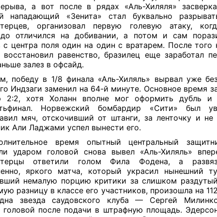
ерыва, а вот после в рядах «Аль-Хиляля» засверк
й нападающий «Зенита» стал буквально разрыват
стерцев, организовал первую голевую атаку, ког
до отличился на добивании, а потом и сам пораз
 с центра поля один на один с вратарем. После того 
 восстановил равенство, бразилец еще заработал пе
аньше залез в офсайд.
м, победу в 1/8 финала «Аль-Хиляль» вырвал уже бе
го Индзаги заменил на 64-й минуте. Основное время з
ю 2:2, хотя Холанн вполне мог оформить дубль и 
ртьфинал. Норвежский бомбардир «Сити» был ув
авил мяч, отскочивший от штанги, за ленточку и не 
ик Али Ладжами успел вынести его.
олнительное время опытный центральный защитн
ли ударом головой снова вывел «Аль-Хиляль» впер
стерцы ответили голом Фила Фодена, а развяз
енно, яркого матча, который украсил нынешний т
вший немалую порцию критики за слишком раздуты
ую разницу в классе его участников, произошла на 112
дна звезда саудовского клуба — Сергей Милинко
 головой после подачи в штрафную площадь. Эдерсо