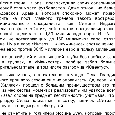
йские гранды в разы превосходили своих сопернико
ерной стоимости футболистов. Даже отнюдь не бедн
удовской Аравии, которая спокойно может позво
асить на пост главного тренера такого востребо
фицированного специалиста, как Симоне Индзаг
ела на фоне «Сити», чей состав специализирован
ermarkt оценивает в 1,33 миллиарада евро. И «Аль
ом, не дотягивающим до 160 миллионов евро, стоя
ке. Ну а в паре «Интер» — «Флуминенсе» соотношение 
на евро против 86,15 миллиона евро в пользу миланцев
 же английский и итальянский клубы без проблем зан
 в группах, а «Манчестер» вообще забил больш
рительном этапе, в том числе разгромив «Ювентус».
ак выяснилось, окончательно команда Пепа Гварди
ного прошлого сезона еще не оправилась. Да, первый 
-Хилялем» прошел с большим преимуществом его п
 из множества моментов реализовать им удалось всег
вызвал споры на предмет легитимности, учитывая, что
рнарду Силва послал мяч в сетку, новичок «Сити» 
ккуратно подыграл себе рукой.
 не отметить и голкипера Яссина Буну, который прос