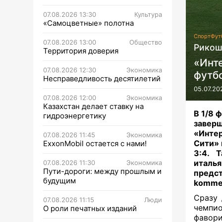
07.08.2026 13:30
Культура
«Самоцветные» полотна
Спорт
Фут
07.08.2026 13:00
Общество
Рикош
Территория доверия
«Инт
07.08.2026 12:30
Экономика
футб
Несправедливость десятилетий
05.07.20
07.08.2026 12:00
Экономика
Казахстан делает ставку на
В 1/8 
гидроэнергетику
завер
«Инте
07.08.2026 11:45
Экономика
Сити» 
ExxonMobil остается с нами!
3:4. 
италья
07.08.2026 11:30
Экономика
Пути-дороги: между прошлым и
предст
будущим
kommer
Сразу 
07.08.2026 11:15
Люди
чемпио
О роли печатных изданий
фавор