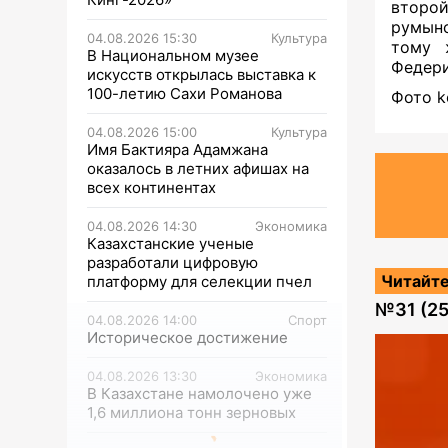
второй
румынс
04.08.2026 15:30
Культура
тому 
В Национальном музее
Федери
искусств открылась выставка к
100-летию Сахи Романова
Фото k
04.08.2026 15:00
Культура
Имя Бактияра Адамжана
оказалось в летних афишах на
всех континентах
04.08.2026 14:30
Экономика
Казахстанские ученые
разработали цифровую
Читайте
платформу для селекции пчел
№
31 (2
04.08.2026 14:00
Спорт
Историческое достижение
04.08.2026 13:30
Экономика
В Казахстане намолочено уже
1,6 миллиона тонн зерновых