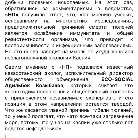
добычи полезных ископаемых. На этот раз,
обратившись за комментариями в ведомство,
«НП»
получило ответ, что, «по мнению ученых,
основанному на многолетних исследованиях,
предположительной причиной смерти тюленей
является ослабление иммунитета и общей
резистентности организма, что приводит к
восприимчивости к инфекционным заболеваниям».
Но это снова наводит на мысль об ухудшающейся
неблагополучной экологии Каспия.
Своим мнением с «НП» поделился известный
казахстанский эколог, исполнительный директор
общественного объединения
ECO-SOCIAL
Адильбек Козыбаков
, который считает, что
«необходим полноценный общественный контроль
с привлечением независимых экспертов», и его
позиция в этом направлении остается твердой.
Что же касается главной причины гибели тюленей,
то ученый полагает, что «это все-таки загрязнение
моря, потому что у нас на Каспии уже столько лет
ведется нефтедобыча».