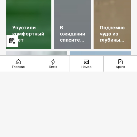
Упустили
В
Подземное
комфортный
ожидании
чудо из
счет
спасительного
глубины
звонка
веков
Главная
Reels
Номер
Архив