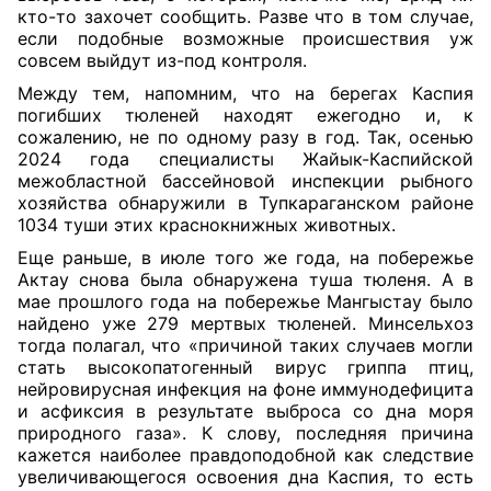
кто-то захочет сообщить. Разве что в том случае,
если подобные возможные происшествия уж
совсем выйдут из-под контроля.
Между тем, напомним, что на берегах Каспия
погибших тюленей находят ежегодно и, к
сожалению, не по одному разу в год. Так, осенью
2024 года специалисты Жайык-Каспийской
межобластной бассейновой инспекции рыбного
хозяйства обнаружили в Тупкараганском районе
1034 туши этих краснокнижных животных.
Еще раньше, в июле того же года, на побережье
Актау снова была обнаружена туша тюленя. А в
мае прошлого года на побережье Мангыстау было
найдено уже 279 мертвых тюленей. Минсельхоз
тогда полагал, что «причиной таких случаев могли
стать высокопатогенный вирус гриппа птиц,
нейровирусная инфекция на фоне иммунодефицита
и асфиксия в результате выброса со дна моря
природного газа». К слову, последняя причина
кажется наиболее правдоподобной как следствие
увеличивающегося освоения дна Каспия, то есть