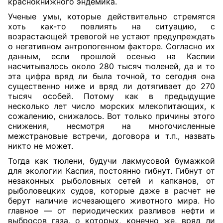
краснокнижного эндемика.
Ученые умы, которые действительно стремятся
хоть как-то повлиять на ситуацию, с
возрастающей тревогой не устают предупреждать
о негативном антропогенном факторе. Согласно их
данным, если прошлой осенью на Каспии
насчитывалось около 280 тысяч тюленей, да и то
эта цифра вряд ли была точной, то сегодня она
существенно ниже и вряд ли дотягивает до 270
тысяч особей. Потому как в предыдущие
несколько лет число морских млекопитающих, к
сожалению, снижалось. Вот только причины этого
снижения, несмотря на многочисленные
межстрановые встречи, договора и т.п., назвать
никто не может.
Тогда как тюлени, будучи лакмусовой бумажкой
для экологии Каспия, постоянно гибнут. Гибнут от
незаконных рыболовных сетей и капканов, от
рыболовецких судов, которые даже в расчет не
берут наличие исчезающего животного мира. Но
главное — от периодических разливов нефти и
выбросов газа, о которых, конечно же, вряд ли