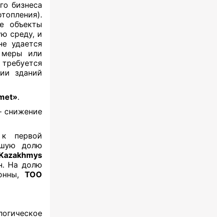
го бизнеса
опления).
ые объекты
ю среду, и
не удается
 меры или
требуется
нии зданий
met»
.
— снижение
 к первой
льшую долю
Kazakhmys
н. На долю
онны,
ТОО
огическое