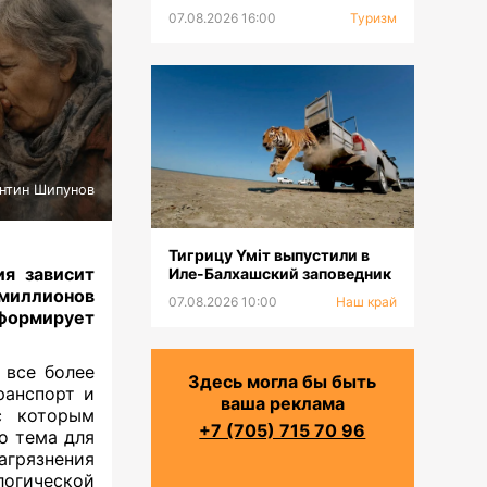
тюркских горнолыжных
07.08.2026 16:00
Туризм
курортов
нтин Шипунов
Тигрицу Үміт выпустили в
ия зависит
Иле-Балхашский заповедник
 миллионов
07.08.2026 10:00
Наш край
ормирует
 все более
Здесь могла бы быть
ранспорт и
ваша реклама
с которым
+7 (705) 715 70 96
о тема для
агрязнения
огической