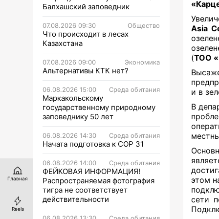
«Карц
Балхашский заповедник
Увелич
07.08.2026 09:30
Общество
Asia C
Что происходит в лесах
озеле
Казахстана
озеле
(
ТОО «
07.08.2026 09:00
Экономика
Альтернативы КТК нет?
Высаже
предп
06.08.2026 15:00
Среда обитания
и в зе
Маркакольскому
В депа
государственному природному
пробл
заповеднику 50 лет
операт
местны
06.08.2026 14:30
Среда обитания
Начата подготовка к СОР 31
Основн
являет
06.08.2026 14:00
Среда обитания
достиг
ФЕЙКОВАЯ ИНФОРМАЦИЯ!
этом н
Главная
Распространяемая фотография
подклю
тигра не соответствует
действительности
сети п
Подклю
Reels
06.08.2026 13:30
Среда обитания