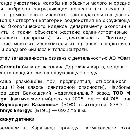
ганде участились жалобы на объекты малого и средне
ти выбросов загрязняющих веществ (от печного от
 в рамках экологического законодательства данн
тся к четвертой категории воздействия на окружающу
ах Экологического кодекса департаменту экологии 
нить к таким объектам жесткие административные
тановить (запретить) их деятельность. Поэтому 
твие местных исполнительных органов в подключе
 и среднего бизнеса к теплоцентрали.
ртау загазованность связана с деятельностью
АО «Qar
«Qarmet»
была согласована Дорожная карта, ее цель 
вного воздействия на окружающую среду.
хаше размещены три предприятия, относящихся
рии (1-2-й классы санитарной опасности). Наибо
сов дает Балхашский медеплавильный завод
ТОО «
ng»
. Фактические выбросы за 2025 год — 44 745 тон
Корпорация Казахмыс»
(БОФ) приходится 539,5 т
hmys Energy»
(БТЭЦ) — 6972 тонны.
кажут датчики
ременем в Караганде проведут комплексное экол