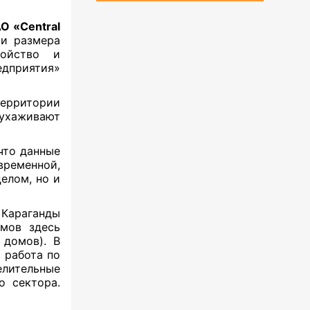
О «Central
ии размера
ройство и
дприятия»
территории
 ухаживают
что данные
ременной,
елом, но и
 Караганды
омов здесь
 домов). В
 работа по
елительные
о сектора.