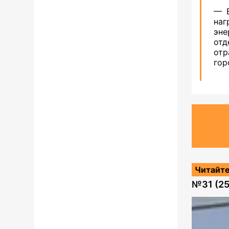
— Е
наг
эне
от
отр
гор
Читайте
№
31 (2