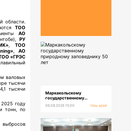
й области.
ляются
ТОО
таменты
АО
нтобе),
РУ
МК»
,
ТОО
ning»
,
АО
ТОО «ГРЭС
лавильный
ем валовых
ыре тысячи
4,1 тысячи
Маркакольскому
государственному
природному заповеднику 50
 2025 году
06.08.2026 15:00
Наш край
лет
и тонн, по
 выбросов