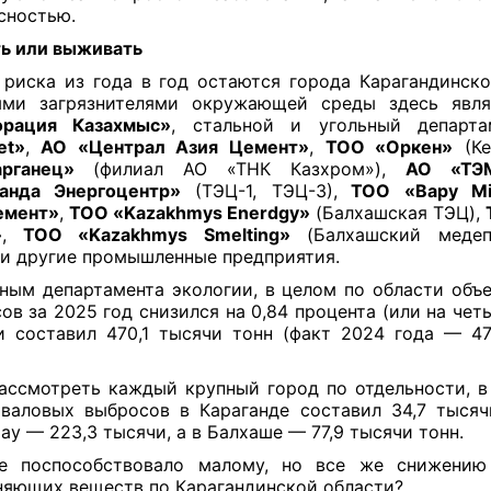
сностью.
ь или выживать
 риска из года в год остаются города Карагандинско
ыми загрязнителями окружающей среды здесь яв
орация Казахмыс»
, стальной и угольный депар
et»
,
АО «Централ Азия Цемент»
,
ТОО «Оркен»
(Ке
арганец»
(филиал АО «ТНК Казхром»),
АО «ТЭ
ганда Энергоцентр»
(ТЭЦ-1, ТЭЦ-3),
ТОО «Bapy Mi
емент»
,
ТОО «Kazakhmys Enerdgy»
(Балхашская ТЭЦ),
»
,
ТОО «Kazakhmys Smelting»
(Балхашский медеп
 и другие промышленные предприятия.
ным департамента экологии, в целом по области объ
ов за 2025 год снизился на 0,84 процента (или на чет
и составил 470,1 тысячи тонн (факт 2024 года — 47
ассмотреть каждый крупный город по отдельности, в
валовых выбросов в Караганде составил 34,7 тысяч
ау — 223,3 тысячи, а в Балхаше — 77,9 тысячи тонн.
е поспособствовало малому, но все же снижению
няющих веществ по Карагандинской области?