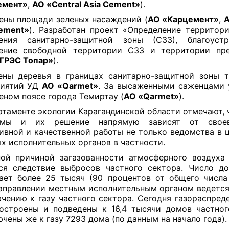
емент»
,
АО «Central Asia Cement»
).
ены площади зеленых насаждений (
АО «Карцемент»
,
А
ement»
). Разработан проект «Определение территор
нения санитарно-защитной зоны (СЗЗ), благоуст
нение свободной территории СЗЗ и территории пре
ГРЭС Топар»
).
ны деревья в границах санитарно-защитной зоны 
риятий УД
АО «Qarmet»
. За высаженными саженцами
леном поясе города Темиртау (
АО «Qarmet»
).
ртаменте экологии Карагандинской области отмечают, 
емы и их решение напрямую зависят от своев
ивной и качественной работы не только ведомства в ц
х исполнительных органов в частности.
ой причиной загазованности атмосферного воздуха
ся следствие выбросов частного сектора. Число д
ает более 25 тысяч (90 процентов от общего числа
аправлении местным исполнительным органом ведется
чению к газу частного сектора. Сегодня газораспред
остроены и подведены к 16,4 тысячи домов частног
чены же к газу 7293 дома (по данным на начало года).