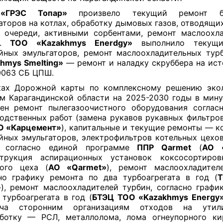
«ГРЭС Топар»
произвело текущий ремонт ба
аторов на котлах, обработку дымовых газов, отводящих
 очереди, активными сорбентами, ремонт маслоохл
н.
ТОО «Kazakhmys Enerdgy»
выполнило текущи
йных эмульгаторов, ремонт маслоохладительных тур
hmys Smelting»
— ремонт и наладку скруббера на ис
0063 СБ ЦПШ.
ках Дорожной карты по комплексному решению экол
м Карагандинской области на 2025-2030 годы в мин
ен ремонт пылегазоочистного оборудования соглас
одственных работ (замена рукавов рукавных фильтро
О «Карцемент»
), капитальные и текущие ремонты — к
йных эмульгаторов, электрофильтров котельных цехо
, согласно единой программе
ППР Qarmet
(
АО 
струкция аспирационных установок коксосорти
вого цеха (
АО «Qarmet»
), ремонт маслоохладител
но графику ремонта по два турбоагрегата в год (
Т
»
), ремонт маслоохладителей турбин, согласно графи
 турбоагрегата в год (
БТЭЦ ТОО «Kazakhmys Energy
ача сторонним организациям отходов на ути
аботку — РСЛ, металлолома, лома огнеупорного ки