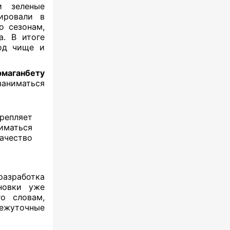
и зеленые
ировали в
о сезонам,
а. В итоге
од чище и
рмаганбету
заниматься
епляет
иматься
качество
зработка
новки уже
о словам,
межуточные