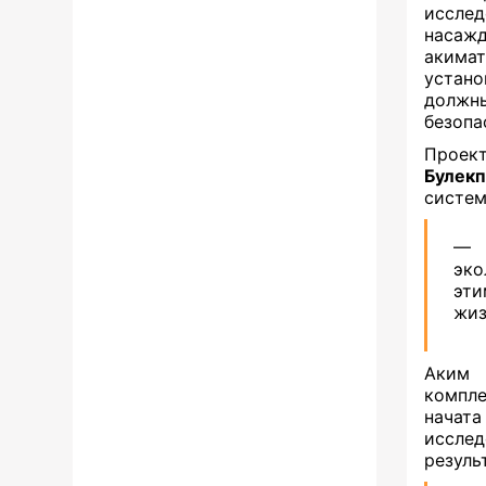
иссле
насаж
акимат
устано
должн
безопа
Проек
Булекп
систем
— 
эко
эти
жиз
Аким
компл
начат
исслед
резуль