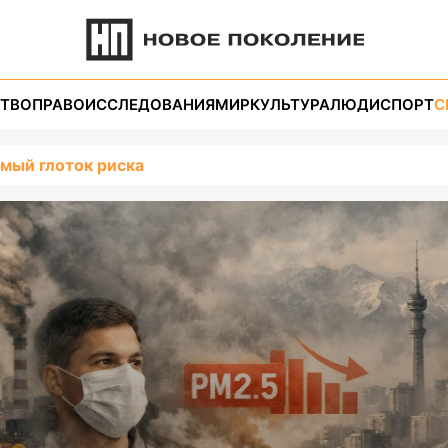
ТВО
ПРАВО
ИССЛЕДОВАНИЯ
МИР
КУЛЬТУРА
ЛЮДИ
СПОРТ
С
мый глоток риска