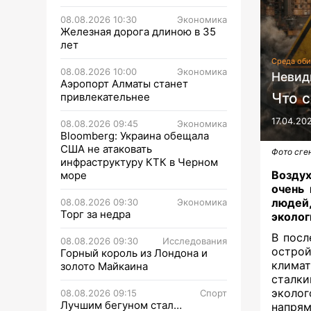
08.08.2026 10:30
Экономика
Железная дорога длиною в 35
лет
Среда оби
08.08.2026 10:00
Экономика
Невид
Аэропорт Алматы станет
Что 
привлекательнее
17.04.20
08.08.2026 09:45
Экономика
Bloomberg: Украина обещала
США не атаковать
Фото сге
инфраструктуру КТК в Черном
Воздух
море
очень 
людей
08.08.2026 09:30
Экономика
Торг за недра
эколог
В посл
08.08.2026 09:30
Исследования
острой
Горный король из Лондона и
клима
золото Майкаина
сталки
эколог
08.08.2026 09:15
Спорт
Лучшим бегуном стал…
напря