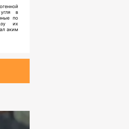
огенной
 угля в
нные по
азу их
ал аким