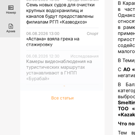
В Кара
Семь новых судов для очистки
в час
крупных водохранилищ и
Номер
Однако
каналов будут предоставлены
относя
филиалам РГП «Казводхоз»
в рамк
Архив
приме
06.08.2026 13:00
Спорт
«Астана» взяла грека на
приос
стажировку
содейс
малого
06.08.2026 12:30
Исследования
В Теми
Камеры видеонаблюдения на
туристических маршрутах
С
АО 
устанавливают в ГНПП
негати
«Бурабай»
В Бал
катего
выбро
Все статьи
Smelti
ТОО «
«Kazak
Что по
Тем в