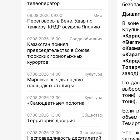
телеоператор
безопа
Дышат
08.08.2026 09:00
Мир
Переговоры в Вене. Удар по
В зоне
танкеру. КНДР осудила Японию
Крупн
«Корп
07.08.2026 16:00
Среда обитания
«Qarm
Казахстан принял
«Казм
председательство в Союзе
«Кара
тюркских горнолыжных
«Карц
курортов
Топар
завод)
07.08.2026 14:00
Культура
Мировые звезды на двух
По дан
площадках столицы
выброс
тонн) 
07.08.2026 13:30
Культура
тонн).
«Самоцветные» полотна
Если р
07.08.2026 13:00
Общество
объем 
Территория доверия
Темирт
Что ж
07.08.2026 12:30
Экономика
Несправедливость десятилетий
загряз