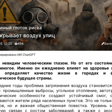
тания
Экология
имый глоток риска
скрывает воздух улиц
26 12:30
454
Вале
нерировано ИИ ChatGPT
 невидим человеческим глазом. Но от его состоян
многое. Именно он ежедневно влияет на здоровье
, определяет качество жизни в городах и ф
ическое будущее страны.
едние годы проблема загрязнения воздуха становится
: промышленные выбросы, угольное отопление, автот
тические особенности создают устойчивый смог, 
ваются жители ряда населенных пунктов. Это не тольк
ов, но и важная общественная повестка. Уровень з
мую связан с ростом заболеваний, а также с экол