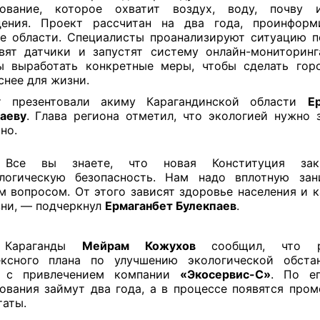
дование, которое охватит воздух, воду, почву 
дения. Проект рассчитан на два года, проинформ
е области. Специалисты проанализируют ситуацию п
вят датчики и запустят систему онлайн-мониторинг
ы выработать конкретные меры, чтобы сделать гор
снее для жизни.
т презентовали акиму Карагандинской области
Е
аеву
. Глава региона отметил, что экологией нужно 
но.
Все вы знаете, что новая Конституция закр
логическую безопасность. Нам надо вплотную зан
м вопросом. От этого зависят здоровье населения и 
ни, — подчеркнул
Ермаганбет Булекпаев
.
 Караганды
Мейрам Кожухов
сообщил, что ра
ексного плана по улучшению экологической обста
а с привлечением компании
«Экосервис-С»
. По ег
ования займут два года, а в процессе появятся про
таты.