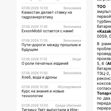
ТОО 
07.08.2026 12:00
Экономика
эмульг
Казахстан делает ставку на
первой
гидроэнергетику
турби
батаре
07.08.2026 11:45
Экономика
ExxonMobil остается с нами!
«Kazak
0059, 
07.08.2026 11:30
Экономика
В рам
Пути-дороги: между прошлым и
пробле
будущим
провед
произв
07.08.2026 11:15
Люди
О роли печатных изданий
5, 6 (
А
батаре
07.08.2026 11:00
Экономика
ТЭЦ-2
Хлеб, вода и дроны
рекон
коксо
07.08.2026 10:30
Исследования
соглас
Курс на знания и новые
Топар
технологии
по два
перед
07.08.2026 10:00
Среда обитания
перер
Тигрицу Үміт выпустили в Иле-