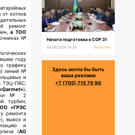
тарейных
 от котлов
адительных
й ремонт
бин,
а ТОО
точниках №
Начата подготовка к СОР 31
06.08.2026 14:30
Экология
огических
увшем году
но графику
Здесь могла бы быть
в) линий №
ваша реклама
ольцевых и
+7 (705) 715 70 96
в ТЭЦ-ПBC,
«Qarmet»
),
ровки № 2
ей турбин,
ОО «ГРЭС
ку ремонта
»
), вывоз и
лизацию и
рпича (
АО