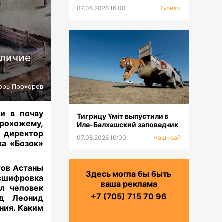
тюркских горнолыжных
07.08.2026 16:00
Туризм
курортов
еличие
орь Прохоров
и в почву
Тигрицу Үміт выпустили в
рохожему,
Иле-Балхашский заповедник
 директор
07.08.2026 10:00
Наш край
ка «Бозок»
тов Астаны
Здесь могла бы быть
асшифровка
ваша реклама
л человек
+7 (705) 715 70 96
ед Леонид
ния. Каким