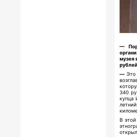
— Пор
органи
музея 
рублей
—
Это
возгла
котору
340 ру
купца 
летни
киломе
В этой
этногр
откр