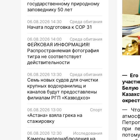
государственному природному
заповеднику 50 лет
06.08.2026 14:30
Среда обитания
Начата подготовка к СОР 31
06.08.2026 14:00
Среда обитания
ФЕЙКОВАЯ ИНФОРМАЦИЯ!
Распространяемая фотография
тигра не соответствует
действительности
06.08.2026 13:30
Среда обитания
— Его
Семь новых судов для очистки
участн
крупных водохранилищ и
Белую 
каналов будут предоставлены
Казахс
филиалам РГП «Казводхоз»
окрест
— Что
06.08.2026 13:00
Спорт
«Астана» взяла грека на
атмосф
стажировку
Петроп
при п
06.08.2026 12:30
Исследования
потом
Камеры видеонаблюдения на