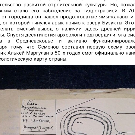
тельство развитой строительной культуры. Но, пожа
вным стало его наблюдение за гидрографией. В 70
 от городища он нашел продолговатые ямы-канавы и
, от которой тянулся арык прямо к озеру Бузукты. Это
елать смелый вывод о наличии здесь древней ирр
ы. Спустя десятилетия археологи подтвердили: эта си
на в Средневековье и активно функционировал
аря тому, что Семенов составил первую схему рво
ик Алькей Маргулан в 50-х годах смог официально нан
еологическую карту страны.