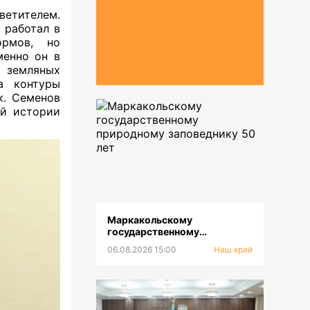
етителем.
 работал в
ормов, но
менно он в
х земляных
а контуры
к. Семенов
ой истории
Маркакольскому
государственному
природному заповеднику 50
06.08.2026 15:00
Наш край
лет