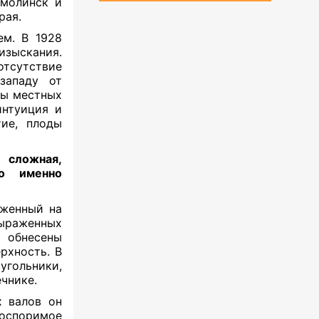
кмолинск и
рая.
ем. В 1928
зыскания.
отсутствие
западу от
сы местных
интуиция и
ие, плоды
сложная,
то именно
оженный на
ыраженных
 обнесены
рхность. В
угольники,
чнике.
х валов он
оспоримое