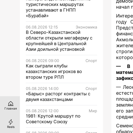
демоби
туристических маршрутах
начал 
устанавливают в ГНПП
Интере
«Бурабай»
году 
Предст
06.08.2026 12:15
Экономика
В Северо-Казахстанской
финан
области открыли мегаферму с
Акмоли
крупнейшей в Центральной
жителе
Азии доильной установкой
строг
которо
06.08.2026 09:00
Спорт
Как сыграли клубы
— В м
казахстанских игроков во
матем
втором туре РПЛ
зафикс
— Леон
05.08.2026 14:00
Спорт
естес
«Барыс» расторг контракты с
площа
двумя казахстанцами
землян
Главная
его за
05.08.2026 12:00
Мир
1981: Крутой маршрут по
средни
Советскому Союзу
Семено
Reels
обнар
05.08.2026 09:00
Спорт