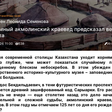
тания
Наш край
ен Леонида Семенова
мный акмолинский краевед предсказал в
ка
26 11:00
638
Иг
ия современной столицы Казахстана уходит корням
до глубже, чем может показаться случайному п
щенному блеском небоскребов. В этом убежден
рственного историко-культурного музея – заповедни
с Болдыков.
ос Бекдильдаевич, в тени футуристических проспек
ется древний зашифрованный код Сарыарки. Его р
ась не вчера — еще столетие назад это дело нача
тельной и сложной судьбы, акмолинский краев
в. В этом году мы отмечаем 125 лет со дня его рожде
?