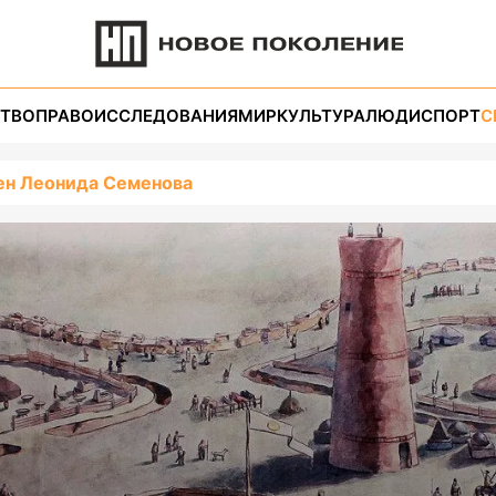
ТВО
ПРАВО
ИССЛЕДОВАНИЯ
МИР
КУЛЬТУРА
ЛЮДИ
СПОРТ
С
н Леонида Семенова