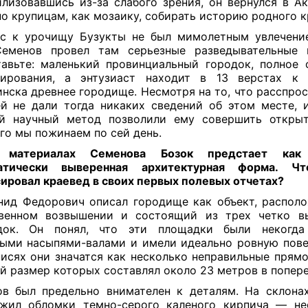
лизовавшись из-за слабого зрения, он вернулся в А
по крупицам, как мозаику, собирать историю родного к
с к урочищу Бузукты не был мимолетным увлечени
Семенов провел там серьезные разведывательные и
авьте: маленький провинциальный городок, полное 
сирования, а энтузиаст находит в 13 верстах к 
нска древнее городище. Несмотря на то, что расспро
й не дали тогда никаких сведений об этом месте, 
ий научный метод позволили ему совершить открыт
го мы пожинаем по сей день.
атериалах Семенова Бозок предстает как 
атически выверенная архитектурная форма. Ч
ировал краевед в своих первых полевых отчетах?
ид Федорович описал городище как объект, распол
твенном возвышении и состоящий из трех четко в
док. Он понял, что эти площадки были некогда
ыми насыпями-валами и имели идеально ровную пове
писях они значатся как несколько неправильные прямо
й размер которых составлял около 23 метров в попере
в был предельно внимателен к деталям. На склона
ужил обломки темно-серого каленого кирпича — не