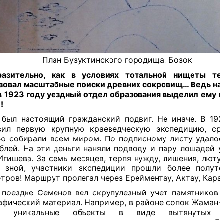
План Бузуктинского городища. Бозок
азительно, как в условиях тотальной нищеты т
зовал масштабные поиски древних сокровищ… Ведь н
в 1923 году уездный отдел образования выделил ему 
!
 был настоящий гражданский подвиг. Не иначе. В 19
вил первую крупную краеведческую экспедицию, с
ю собирали всем миром. По подписному листу удало
блей. На эти деньги наняли подводу и пару лошадей 
Игишева. За семь месяцев, терпя нужду, лишения, лют
й зной, участники экспедиции прошли более полут
тров! Маршрут пролегал через Ерейментау, Актау, Кара
 поездке Семенов вел скрупулезный учет памятников
афический материал. Например, в районе сопок Жаман
ыл уникальные объекты в виде вытянутых 