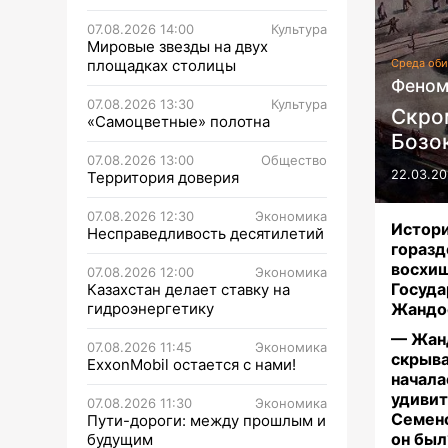
07.08.2026 14:00
Культура
Мировые звезды на двух
площадках столицы
Среда оби
Феном
07.08.2026 13:30
Культура
Скро
«Самоцветные» полотна
Бозо
07.08.2026 13:00
Общество
22.03.20
Территория доверия
07.08.2026 12:30
Экономика
Истор
Несправедливость десятилетий
гораз
восхи
07.08.2026 12:00
Экономика
Госуда
Казахстан делает ставку на
гидроэнергетику
Жандо
— Жанд
07.08.2026 11:45
Экономика
скрыва
ExxonMobil остается с нами!
начал
удиви
07.08.2026 11:30
Экономика
Семено
Пути-дороги: между прошлым и
он был
будущим