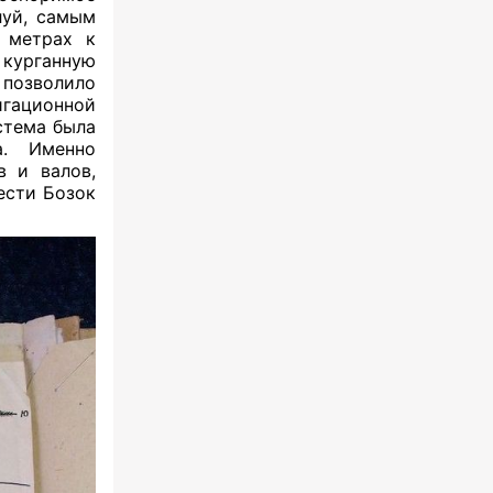
луй, самым
 метрах к
 курганную
 позволило
игационной
стема была
а. Именно
в и валов,
ести Бозок