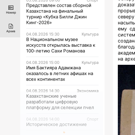
доказа
Представлен состав сборной
проры
Казахстана на финальный
Номер
северу
турнир «Кубка Билли Джин
насыпь
Кинг-2026»
ему сд
Архив
систем
04.08.2026 15:30
Культура
В Национальном музее
созда
искусств открылась выставка к
благод
100-летию Сахи Романова
академ
на арх
04.08.2026 15:00
Культура
Имя Бактияра Адамжана
оказалось в летних афишах на
всех континентах
04.08.2026 14:30
Экономика
Казахстанские ученые
разработали цифровую
платформу для селекции пчел
04.08.2026 14:00
Спорт
Историческое достижение