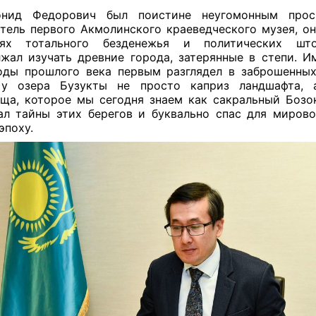
онид Федорович был поистине неугомонным просв
тель первого Акмолинского краеведческого музея, он
иях тотального безденежья и политических шт
жал изучать древние города, затерянные в степи. И
оды прошлого века первым разглядел в заброшенны
 у озера Бузукты не просто каприз ландшафта, 
ща, которое мы сегодня знаем как сакральный Бозо
ал тайны этих берегов и буквально спас для миров
эпоху.