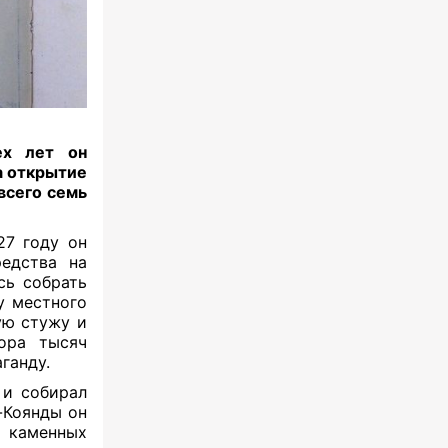
ех лет он
а открытие
всего семь
27 году он
редства на
сь собрать
у местного
ую стужу и
ора тысяч
ганду.
 и собирал
-Коянды он
каменных