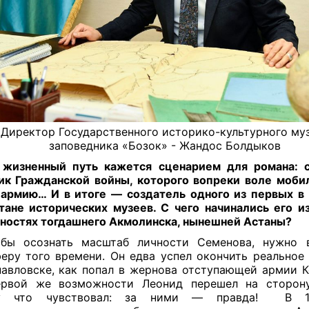
Директор Государственного историко-культурного му
заповедника «Бозок» - Жандос Болдыков
 жизненный путь кажется сценарием для романа: с
ик Гражданской войны, которого вопреки воле моби
армию… И в итоге — создатель одного из первых в
тане исторических музеев. С чего начинались его и
ностях тогдашнего Акмолинска, нынешней Астаны?
бы осознать масштаб личности Семенова, нужно в
еру того времени. Он едва успел окончить реальное
авловске, как попал в жернова отступающей армии К
ервой же возможности Леонид перешел на сторону
у что чувствовал: за ними — правда! В 19