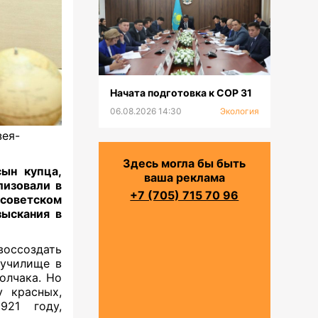
Начата подготовка к СОР 31
06.08.2026 14:30
Экология
зея-
Здесь могла бы быть
ын купца,
ваша реклама
лизовали в
+7 (705) 715 70 96
 советском
зыскания в
оссоздать
 училище в
олчака. Но
 красных,
21 году,