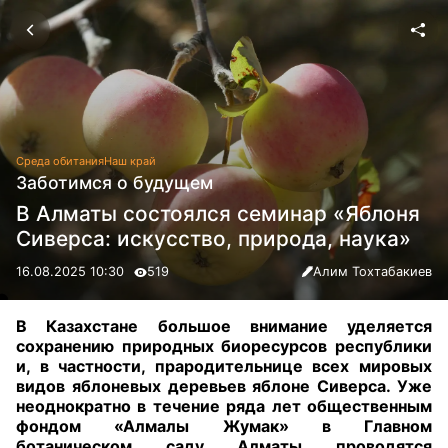
Среда обитания
Наш край
Заботимся о будущем
В Алматы состоялся семинар «Яблоня
Сиверса: искусство, природа, наука»
16.08.2025 10:30
519
Алим Тохтабакиев
В Казахстане большое внимание уделяется
сохранению природных биоресурсов республики
и, в частности, прародительнице всех мировых
видов яблоневых деревьев яблоне Сиверса. Уже
неоднократно в течение ряда лет общественным
фондом «Алмалы Жумак» в Главном
ботаническом саду Алматы проводятся