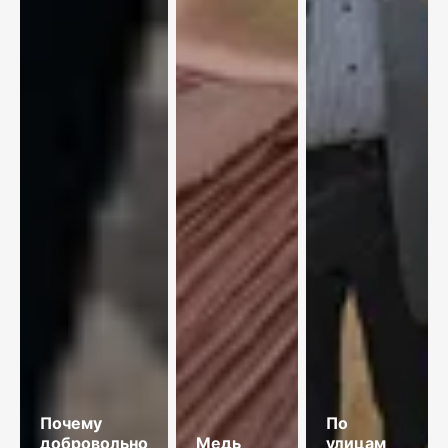
Почему
По
добровольное
Медь
улицам