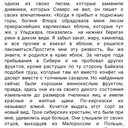
одном из своих писем, которые заменили
дневники, которых Сиверс не вел, он пишет о
своих впечатлениях: «Когда я прибыл к подножью
горы, богиня Флора обрадовала меня лесом
прекраснейших карликовых яблонь, которые тут
же, у Ульджара, показались
на нижних берегах
реки в диком виде. Я забыл закат, жару, камнепад
и все прочее и въехал в яблони, и решился
лакомиться.Простите мне эту резвость, Вы же
знаете, я родился в краю яблок. За четыре года
пребывания в Сибири я не пробовал других
фруктов, кроме растущих по ту сторону Байкала
подобия груш, которые там ел вместо конфет на
десерт вместе с толченым сахаром. Но найденные
сейчас были хорошим виннокислым фруктом,
правда, здесь они из-за своего дикого состояния
измельчали до размеров пчелиных яиц и имели
красные и желтые щеки. По-киргизски их
называют алмой.
Хочется выдать этот сорт за
новый вид. Трое сибирских крестьян, что были при
мне, удивились еще больше. Они слышали от своих
отцов, выходцев из Малороссии и Польши,