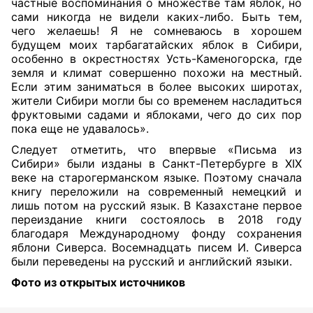
частные воспоминания о множестве там яблок, но
сами никогда не видели каких-либо.
Быть тем,
чего желаешь! Я не сомневаюсь в хорошем
будущем моих тарбагатайских яблок в Сибири,
особенно в окрестностях Усть-Каменогорска, где
земля и климат совершенно похожи на местный.
Если этим заниматься в более высоких широтах,
жители Сибири могли бы со временем насладиться
фруктовыми садами и яблоками, чего до сих пор
пока еще не удавалось».
Следует отметить, что впервые
«Письма из
Сибири»
были изданы в Санкт-Петербурге в XIX
веке на старогерманском языке. Поэтому сначала
книгу переложили на современный немецкий и
лишь потом на русский язык. В Казахстане первое
переиздание книги состоялось в 2018 году
благодаря Международному фонду сохранения
яблони Сиверса. Восемнадцать писем И. Сиверса
были переведены на русский и английский языки.
Фото из открытых источников