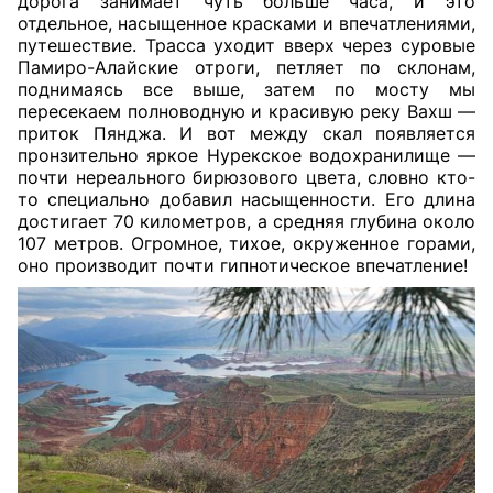
дорога занимает чуть больше часа, и это
отдельное, насыщенное красками и впечатлениями,
путешествие. Трасса уходит вверх через суровые
Памиро-Алайские отроги, петляет по склонам,
поднимаясь все выше, затем по мосту мы
пересекаем полноводную и красивую реку Вахш —
приток Пянджа. И вот между скал появляется
пронзительно яркое Нурекское водохранилище —
почти нереального бирюзового цвета, словно кто-
то специально добавил насыщенности. Его длина
достигает 70 километров, а средняя глубина около
107 метров. Огромное, тихое, окруженное горами,
оно производит почти гипнотическое впечатление!