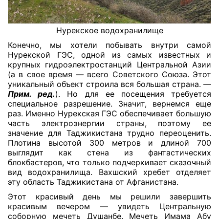
Нурекское водохранилище
Конечно, мы хотели побывать внутри самой
Нурекской ГЭС, одной из самых известных и
крупных гидроэлектростанций Центральной Азии
(а в свое время — всего Советского Союза. Этот
уникальный объект строила вся большая страна. —
Прим. ред.
). Но для ее посещения требуется
специальное разрешение. Значит, вернемся еще
раз. Именно Нурекская ГЭС обеспечивает большую
часть электроэнергии страны, поэтому ее
значение для Таджикистана трудно переоценить.
Плотина высотой 300 метров и длиной 700
выглядит как стена из фантастических
блокбастеров, что только подчеркивает сказочный
вид водохранилища. Вахшский хребет отделяет
эту область Таджикистана от Афганистана.
Этот красивый день мы решили завершить
красивым вечером — увидеть Центральную
соборную мечеть Душанбе. Мечеть Имама Абу