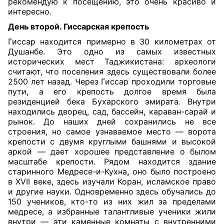
рекомендую к посещению, это очень красиво и
интересно.
День второй. Гиссарская крепость
Гиссар находится примерно в 30 километрах от
Душанбе. Это одно из самых известных
исторических мест Таджикистана: археологи
считают, что поселения здесь существовали более
2500 лет назад. Через Гиссар проходили торговые
пути, а его крепость долгое время была
резиденцией бека Бухарского эмирата. Внутри
находились дворец, сад, бассейн, караван-сарай и
рынок. До наших дней сохранились не все
строения, но самое узнаваемое место — ворота
крепости с двумя круглыми башнями и высокой
аркой — дает хорошее представление о былом
масштабе крепости. Рядом находится здание
старинного
Медресе-и-Кухна
,
оно было построено
в XVII веке, здесь изучали Коран, исламское право
и другие науки. Одновременно здесь обучались до
150 учеников, кто-то из них жил за пределами
медресе, а избранные талантливые ученики жили
внутри — эти каменные комнаты с внутренними