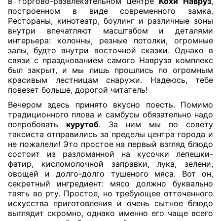
в торгово-развлекательном центре
Кохи Навруз
,
построенном в виде современного замка.
Рестораны, кинотеатр, боулинг и различные зоны
внутри впечатляют масштабом и деталями
интерьера: колонны, резные потолки, огромные
залы, будто внутри восточной сказки. Однако в
связи с празднованием самого Навруза комплекс
был закрыт, и мы лишь прошлись по огромным
красивым лестницам снаружи. Надеюсь, тебе
повезет больше, дорогой читатель!
Вечером здесь принято вкусно поесть. Помимо
традиционного плова и самбусы обязательно надо
попробовать
курутоб
. За ним мы по совету
таксиста отправились за пределы центра города и
не пожалели! Это простое на первый взгляд блюдо
состоит из разломанной на кусочки лепешки-
фатир, кисломолочной заправки, лука, зелени,
овощей и долго-долго тушеного мяса. Вот он,
секретный ингредиент: мясо должно буквально
таять во рту. Простое, но требующее отточенного
искусства приготовления и очень сытное блюдо
выглядит скромно, однако именно его чаще всего