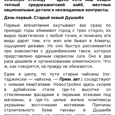
теплый среднеазиатский вайб, местные
национальные детали и неожиданные контрасты.
День первый. Старый новый Душанбе
Первые впечатления окутывают вас сразу по
приезде: горы обнимают город с трех сторон, их
видно практически с любой точки, и поначалу эти
виды дарят тем, кто жил или бывал в Алматы,
ощущение дежавю. Но оно быстро рассеивается
при знакомстве с душанбинским такси, которое
представлено единым сервисом Jura. Оно в два
раза дешевле и организованнее алматинского. Что
ж, как говорится, на правду не обижаются.
Едем в центр, по пути старые чайханы (по-
таджикски — чайхона. —
Прим. авт
.
) соседствуют
с новыми кварталами. Новостройки здесь скорее
в дубайском стиле: где-то высотки со
стеклянными фасадами и первыми этажами под
магазины, а где-то целые жилые комплексы
украшены восточными мотивами. Причины
строительного бума таковы: в Душанбе