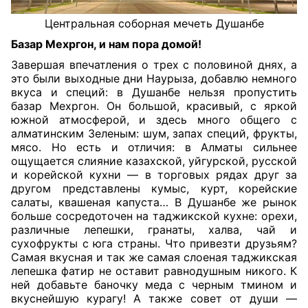
Центральная соборная мечеть Душанбе
Базар Мехргон, и нам пора домой!
Завершая впечатления о трех с половиной днях, а
это были выходные дни Наурыза, добавлю немного
вкуса и специй: в Душанбе нельзя пропустить
базар Мехргон. Он большой, красивый, с яркой
южной атмосферой, и здесь много общего с
алматинским Зеленым: шум, запах специй, фрукты,
мясо. Но есть и отличия: в Алматы сильнее
ощущается слияние казахской, уйгурской, русской
и корейской кухни — в торговых рядах друг за
другом представлены кумыс, курт, корейские
салаты, квашеная капуста… В Душанбе же рынок
больше сосредоточен на таджикской кухне: орехи,
различные лепешки, гранаты, халва, чай и
сухофрукты с юга страны. Что привезти друзьям?
Самая вкусная и так же самая слоеная таджикская
лепешка фатир не оставит равнодушным никого. К
ней добавьте баночку меда с черным тмином и
вкуснейшую курагу! А также совет от души —