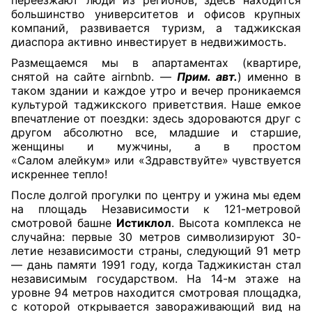
переезжают люди из регионов, здесь находится
большинство университетов и офисов крупных
компаний, развивается туризм, а таджикская
диаспора активно инвестирует в недвижимость.
Размещаемся мы в апартаментах (квартире,
снятой на сайте airnbnb. —
Прим. авт.
) именно в
таком здании и каждое утро и вечер проникаемся
культурой таджикского приветствия. Наше емкое
впечатление от поездки: здесь здороваются друг с
другом абсолютно все, младшие и старшие,
женщины и мужчины, а в простом
«Салом алейкум» или «Здравствуйте» чувствуется
искреннее тепло!
После долгой прогулки по центру и ужина мы едем
на площадь Независимости к 121-метровой
смотровой башне
Истиклол
. Высота комплекса не
случайна: первые 30 метров символизируют 30-
летие независимости страны, следующий 91 метр
— дань памяти 1991 году, когда Таджикистан стал
независимым государством. На 14-м этаже на
уровне 94 метров находится смотровая площадка,
с которой открывается завораживающий вид на