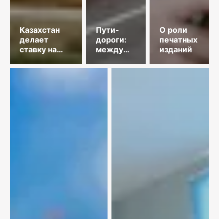
Казахстан
Пути-
О роли
делает
дороги:
печатных
ставку на
между
изданий
гидроэнергетику
прошлым
и
будущим