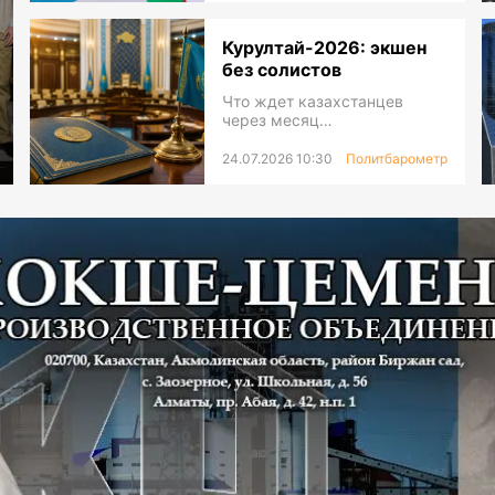
Курултай-2026: экшен
без солистов
Что ждет казахстанцев
через месяц…
24.07.2026 10:30
Политбарометр