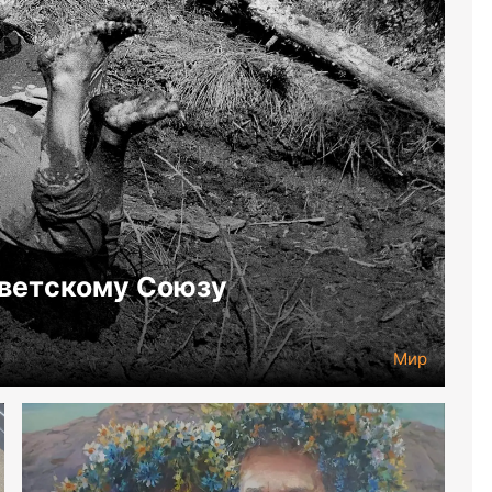
оветскому Союзу
Мир