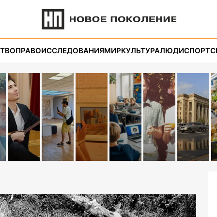
ТВО
ПРАВО
ИССЛЕДОВАНИЯ
МИР
КУЛЬТУРА
ЛЮДИ
СПОРТ
С