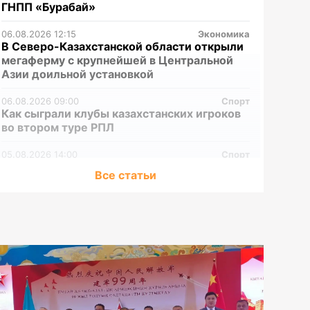
ГНПП «Бурабай»
06.08.2026 12:15
Экономика
В Северо-Казахстанской области открыли
мегаферму с крупнейшей в Центральной
Азии доильной установкой
06.08.2026 09:00
Спорт
Как сыграли клубы казахстанских игроков
во втором туре РПЛ
05.08.2026 14:00
Спорт
«Барыс» расторг контракты с двумя
Все статьи
казахстанцами
05.08.2026 12:00
Мир
1981: Крутой маршрут по Советскому
Союзу
05.08.2026 09:00
Спорт
Представлен состав сборной Казахстана на
финальный турнир «Кубка Билли Джин
Кинг-2026»