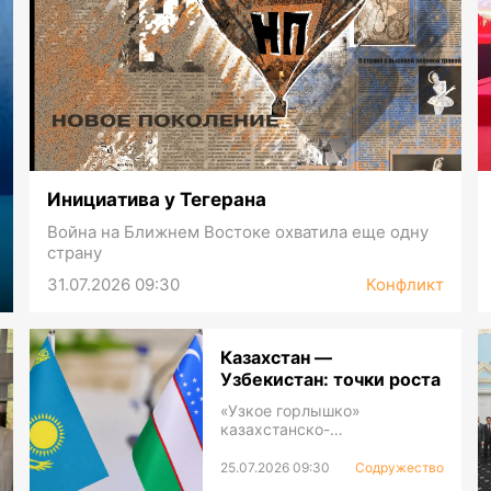
Инициатива у Тегерана
Война на Ближнем Востоке охватила еще одну
страну
31.07.2026 09:30
Конфликт
Казахстан —
Узбекистан: точки роста
«Узкое горлышко»
казахстанско-
узбекистанского
приграничья
25.07.2026 09:30
Содружество