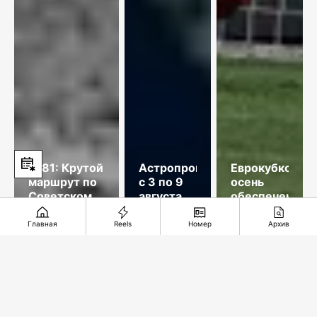
1981: Крутой
Астропрогноз
Еврокубковая
маршрут по
с 3 по 9
осень
Советскому
августа
обеспечена
Союзу
2026
года
Главная
Reels
Номер
Архив