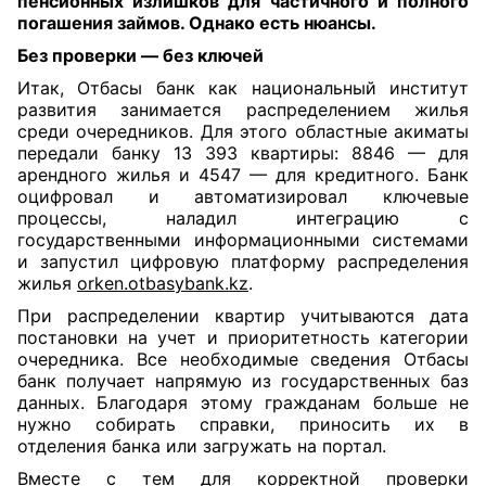
пенсионных излишков для частичного и полного
погашения займов. Однако есть нюансы.
Без проверки — без ключей
Итак, Отбасы банк как национальный институт
развития занимается распределением жилья
среди очередников. Для этого областные акиматы
передали банку 13 393 квартиры: 8846 — для
арендного жилья и 4547 — для кредитного. Банк
оцифровал и автоматизировал ключевые
процессы, наладил интеграцию с
государственными информационными системами
и запустил цифровую платформу распределения
жилья
orken.otbasybank.kz
.
При распределении квартир учитываются дата
постановки на учет и приоритетность категории
очередника. Все необходимые сведения Отбасы
банк получает напрямую из государственных баз
данных. Благодаря этому гражданам больше не
нужно собирать справки, приносить их в
отделения банка или загружать на портал.
Вместе с тем для корректной проверки