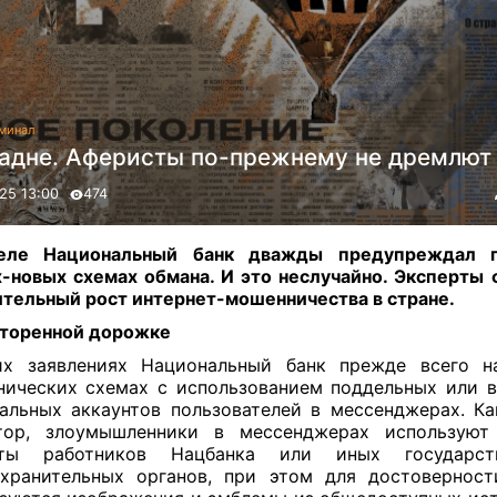
минал
падне. Аферисты по-прежнему не дремлют
25 13:00
474
еле Национальный банк дважды предупреждал 
-новых схемах обмана. И это неслучайно. Эксперты
тельный рост интернет-мошенничества в стране
.
оторенной дорожке
их заявлениях Национальный банк прежде всего н
ических схемах с использованием поддельных или 
альных аккаунтов пользователей в мессенджерах. К
ятор, злоумышленники в мессенджерах используют
нты работников Нацбанка или иных государс
хранительных органов, при этом для достовернос