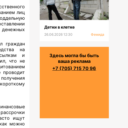
ственного
ванием лиц
поддельную
ставлении
Детки в клетке
 денежных
26.06.2026 12:30
Фемида
ал граждан
едства на
ссылкам и
Здесь могла бы быть
ил, что не
ваша реклама
итованием
+7 (705) 715 70 96
е проводит
получения
 короткому
инансовые
 рассрочки
асто ищут
 как можно