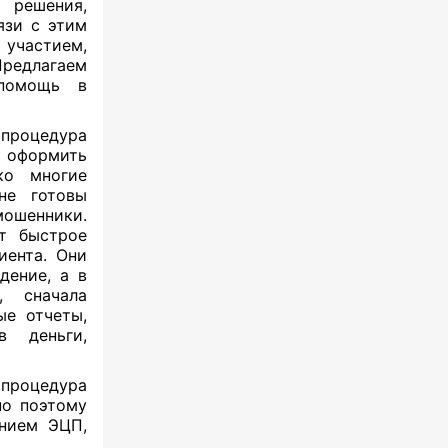
» решения,
язи с этим
 участием,
редлагаем
«помощь в
процедура
о оформить
ко многие
не готовы
мошенники.
т быстрое
иента. Они
дение, а в
, сначала
ые отчеты,
в деньги,
процедура
но поэтому
анием ЭЦП,