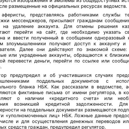
зуются изображения и эмблемы из общедоступных ист
сле размещенные на официальных ресурсах ведомств.
 аферисты, представляясь работниками службы те
жки мессенджеров, присылают гражданам сообщени
и на удаление аккаунта. Для отмены решения каз
агают перейти на сайт, где необходимо указать с
на и ввести полученный в сообщении одноразовый 
ом злоумышленники получают доступ к аккаунту и 
вателя. Далее они действуют по знакомой схеме:
ые или украденные аккаунты, обращаются к близки
ой перевести деньги, перейти по ссылке или сообщ
.
тор предупредил и об участившихся случаях пред
ышленниками поддельных документов с испол
льного бланка НБК. Как рассказали в ведомстве, 
ляются фиктивные письма от имени регулятора, в к
мляют о наличии «кредитного счета» или необ
ения возникшей кредитной задолженности. Дл
ерности на поддельных документах размещаются подп
ти «уполномоченных лиц» НБК. Ложные данные предо
числе и для осуществления денежных переводов и
ых средств граждан, предупредил регулятор.