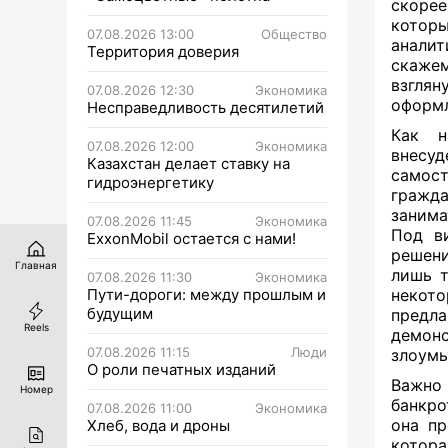
скорее
которы
07.08.2026 13:00
Общество
аналит
Территория доверия
скаже
взгля
07.08.2026 12:30
Экономика
оформл
Несправедливость десятилетий
Как н
07.08.2026 12:00
Экономика
внесуд
Казахстан делает ставку на
самос
гидроэнергетику
гражд
занима
07.08.2026 11:45
Экономика
Под в
ExxonMobil остается с нами!
решени
Главная
лишь т
07.08.2026 11:30
Экономика
Пути-дороги: между прошлым и
некот
будущим
предла
Reels
демон
07.08.2026 11:15
Люди
злоумы
О роли печатных изданий
Важно
Номер
банкро
07.08.2026 11:00
Экономика
она пр
Хлеб, вода и дроны
котора