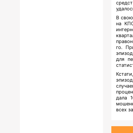
средст
удалос
В свою
на КП
интерн
кварт
правон
го. П
эпизод
для п
статис
Кстати
эпизо
случа
процен
дала 1
мошенн
всех з