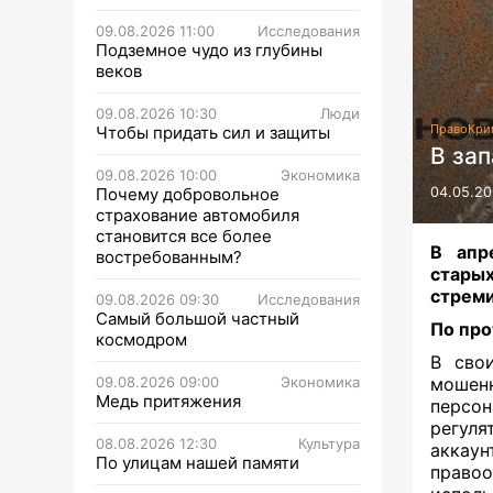
09.08.2026 11:00
Исследования
Подземное чудо из глубины
веков
09.08.2026 10:30
Люди
Право
Кри
Чтобы придать сил и защиты
В за
09.08.2026 10:00
Экономика
Почему добровольное
04.05.20
страхование автомобиля
становится все более
В апр
востребованным?
старых
стреми
09.08.2026 09:30
Исследования
Самый большой частный
По пр
космодром
В сво
09.08.2026 09:00
Экономика
мошенн
Медь притяжения
персон
регул
08.08.2026 12:30
Культура
аккау
По улицам нашей памяти
правоо