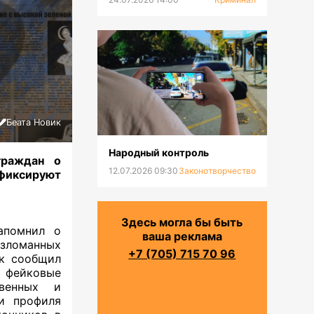
Беата Новик
Народный контроль
граждан о
12.07.2026 09:30
Законотворчество
 фиксируют
Здесь могла бы быть
апомнил о
ваша реклама
взломанных
+7 (705) 715 70 96
ак сообщил
 фейковые
твенных и
ти профиля