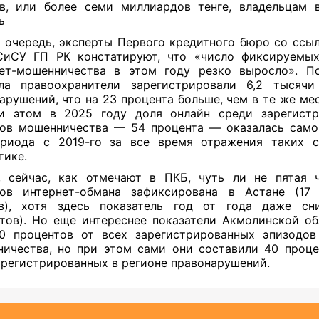
в, или более семи миллиардов тенге, владельцам 
ь
 очередь, эксперты Первого кредитного бюро со ссы
СиСУ ГП РК констатируют, что «число фиксируемых
ет-мошенничества в этом году резко выросло». П
ала правоохранители зарегистрировали 6,2 тысячи
арушений, что на 23 процента больше, чем в те же ме
ри этом в 2025 году доля онлайн среди зарегистр
ов мошенничества — 54 процента — оказалась сам
ериода с 2019-го за все время отражения таких с
тике.
, сейчас, как отмечают в ПКБ, чуть ли не пятая 
дов интернет-обмана зафиксирована в Астане (17 
ев), хотя здесь показатель год от года даже сни
тов). Но еще интереснее показатели Акмолинской об
0 процентов от всех зарегистрированных эпизодов
ичества, но при этом сами они составили 40 процен
арегистрированных в регионе правонарушений.