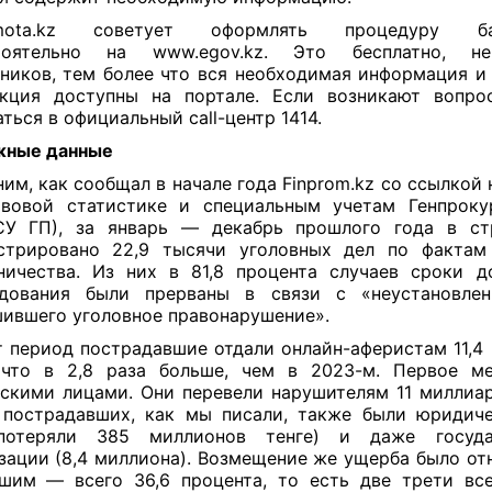
amota.kz советует оформлять процедуру бан
тоятельно на www.egov.kz. Это бесплатно, н
ников, тем более что вся необходимая информация и
укция доступны на портале. Если возникают вопро
ться в официальный сall-центр 1414.
жные данные
им, как сообщал в начале года Finprom.kz со ссылкой 
авовой статистике и специальным учетам Генпроку
СУ ГП), за январь — декабрь прошлого года в ст
стрировано 22,9 тысячи уголовных дел по фактам
ичества. Из них в 81,8 процента случаев сроки д
едования были прерваны в связи с «неустановлен
ившего уголовное правонарушение».
т период пострадавшие отдали онлайн-аферистам 11,4
, что в 2,8 раза больше, чем в 2023-м. Первое м
скими лицами. Они перевели нарушителям 11 миллиар
пострадавших, как мы писали, также были юридич
потеряли 385 миллионов тенге) и даже госуда
зации (8,4 миллиона). Возмещение же ущерба было от
шим — всего 36,6 процента, то есть две трети вс