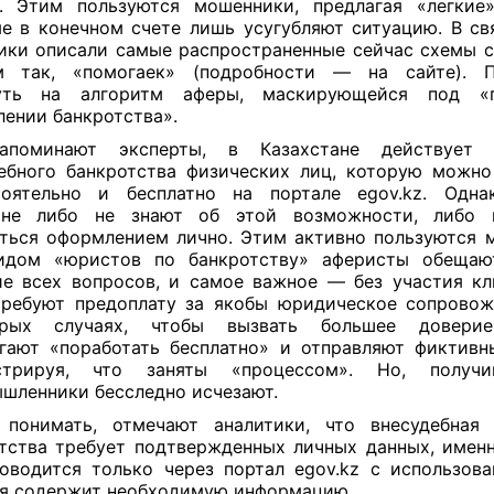
. Этим пользуются мошенники, предлагая «легкие
е в конечном счете лишь усугубляют ситуацию. В св
ики описали самые распространенные сейчас схемы с
м так, «помогаек» (подробности — на сайте). П
нуть на алгоритм аферы, маскирующейся под 
ении банкротства».
апоминают эксперты, в Казахстане действует 
ебного банкротства физических лиц, которую можн
тоятельно и бесплатно на портале egov.kz. Одна
ане либо не знают об этой возможности, либо 
ться оформлением лично. Этим активно пользуются 
идом «юристов по банкротству» аферисты обещаю
е всех вопросов, и самое важное — без участия кл
ребуют предоплату за якобы юридическое сопровож
орых случаях, чтобы вызвать большее доверие
гают «поработать бесплатно» и отправляют фиктивн
стрируя, что заняты «процессом». Но, получи
шленники бесследно исчезают.
 понимать, отмечают аналитики, что внесудебная 
тства требует подтвержденных личных данных, имен
оводится только через портал egov.kz с использов
я содержит необходимую информацию.