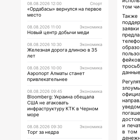
исполь
08.08.2026 12:00
Спорт
том чи
«Ордабасы» вернулся на первое
место
Также
поддер
08.08.2026 11:00
Экономика
заявк
Новый центр добычи меди
предл
телефо
08.08.2026 10:30
Экономика
образ
Железная дорога длиною в 35
пользо
лет
фейков
просьб
08.08.2026 10:00
Экономика
данные
Аэропорт Алматы станет
привлекательнее
Регуля
злоум
08.08.2026 09:45
Экономика
официа
Bloomberg: Украина обещала
направ
США не атаковать
уведо
инфраструктуру КТК в Черном
погаш
море
достов
и печа
08.08.2026 09:30
Экономика
в том 
Торг за недра
денежн