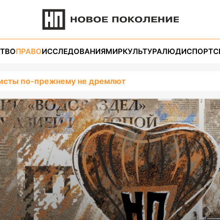
ТВО
ПРАВО
ИССЛЕДОВАНИЯ
МИР
КУЛЬТУРА
ЛЮДИ
СПОРТ
С
ристы по-прежнему не дремлют