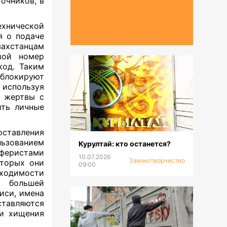
очников, в
хнической
я о подаче
ахстанцам
вой номер
код. Таким
блокируют
 используя
м жертвы с
ить личные
оставления
ьзованием
Курултай: кто останется?
аферистами
10.07.2026
Законотворчество
оторых они
09:00
ходимости
я большей
иси, имена
ставляются
ли хищения